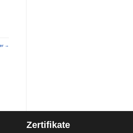
ler
→
Zertifikate