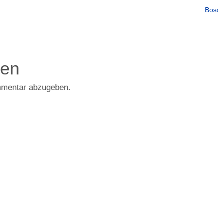
Bos
den
mmentar abzugeben.