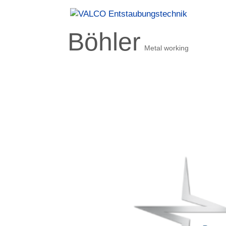
Böhler
Metal working