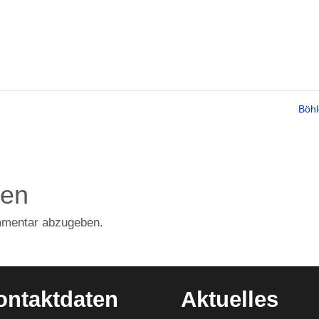
Böh
den
mmentar abzugeben.
ontaktdaten
Aktuelles