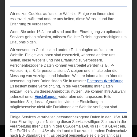
Wir nutzen Cookies auf unserer Website. Einige von ihnen sind
essenziell, während andere uns helfen, diese Website und Ihre
Erfahrung zu verbessern.
Wenn Sie unter 16 Jahre alt sind und Ihre Einwilligung zu optionalen
Services geben möchten, müssen Sie Ihre Erziehungsberechtigten um
Erlaubnis bitten.
Wir verwenden Cookies und andere Technologien auf unserer
Website. Einige von ihnen sind essenziell, während andere uns
helfen, diese Website und Ihre Erfahrung zu verbessern.
Fähigkeiten
Personenbezogene Daten können verarbeitet werden (z. B. IP-
Adressen), z. B. für personalisierte Anzeigen und Inhalte oder die
Gepostet am
Messung von Anzeigen und Inhalten.
Weitere Informationen über die
Verwendung Ihrer Daten finden Sie in unserer
Datenschutzerklärung
.
16/09/2020
Es besteht keine Verpflichtung, in die Verarbeitung Ihrer Daten
einzuwilligen, um dieses Angebot zu nutzen.
Sie können Ihre Auswahl
jederzeit unter
Einstellungen
widerrufen oder anpassen.
Bitte
beachten Sie, dass aufgrund individueller Einstellungen
←
Continental
Hamburger Hochbahn
→
möglicherweise nicht alle Funktionen der Website verfügbar sind.
Einige Services verarbeiten personenbezogene Daten in den USA. Mit
Ihrer Einwilligung zur Nutzung dieser Services willigen Sie auch in die
Verarbeitung Ihrer Daten in den USA gemäß Art. 49 (1) lit. a GDPR ein.
Der EuGH stuft die USA als ein Land mit unzureichendem Datenschutz
nach EU-Standards ein. Es besteht beispielsweise die Gefahr, dass