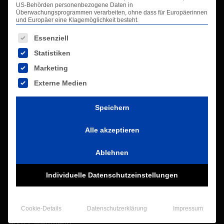
Infos
US-Behörden personenbezogene Daten in
Überwachungsprogrammen verarbeiten, ohne dass für Europäerinnen
und Europäer eine Klagemöglichkeit besteht.
Es folgt eine Liste der Service-Gruppen, für die eine Ei
Info-Center
Essenziell
Kontakt
Statistiken
Impressum
Marketing
Datenschutzerklärung
Externe Medien
AGB
Glossar
Speichern
Downloads
Alle akzeptieren
Kontaktdaten
Ablehnen
Individuelle Datenschutzeinstellungen
VALCO GmbH
Entstaubungstechnik
Cookie-Details
Datenschutzerklärung
Impressum
Marie Curie Str. 21
40822 Mettmann