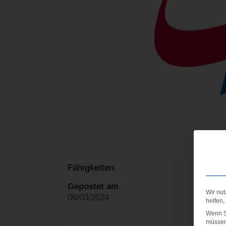
Fähigkeiten
Gepostet am
Wir nut
06/03/2024
helfen,
Wenn Si
müssen 