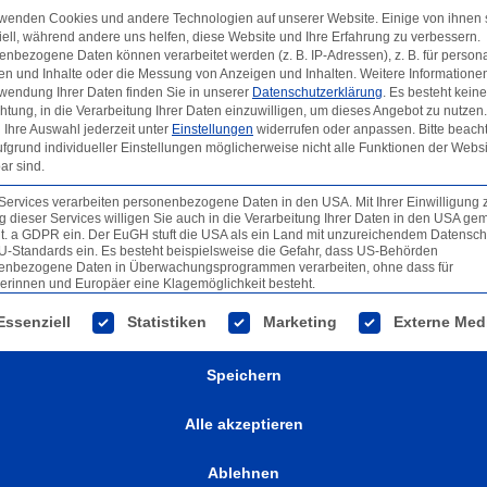
rwenden Cookies und andere Technologien auf unserer Website. Einige von ihnen 
Klöckner Pentapl
ell, während andere uns helfen, diese Website und Ihre Erfahrung zu verbessern.
aplast
nbezogene Daten können verarbeitet werden (z. B. IP-Adressen), z. B. für persona
Synthetical material
en und Inhalte oder die Messung von Anzeigen und Inhalten.
Weitere Informatione
wendung Ihrer Daten finden Sie in unserer
Datenschutzerklärung
.
Es besteht keine
chtung, in die Verarbeitung Ihrer Daten einzuwilligen, um dieses Angebot zu nutzen.
Ihre Auswahl jederzeit unter
Einstellungen
widerrufen oder anpassen.
Bitte beach
fgrund individueller Einstellungen möglicherweise nicht alle Funktionen der Websi
ar sind.
Services verarbeiten personenbezogene Daten in den USA. Mit Ihrer Einwilligung 
 dieser Services willigen Sie auch in die Verarbeitung Ihrer Daten in den USA gem
lit. a GDPR ein. Der EuGH stuft die USA als ein Land mit unzureichendem Datensch
U-Standards ein. Es besteht beispielsweise die Gefahr, dass US-Behörden
enbezogene Daten in Überwachungsprogrammen verarbeiten, ohne dass für
erinnen und Europäer eine Klagemöglichkeit besteht.
lgt eine Liste der Service-Gruppen, für die eine Einwilligun
Essenziell
Statistiken
Marketing
Externe Med
Speichern
Alle akzeptieren
Ablehnen