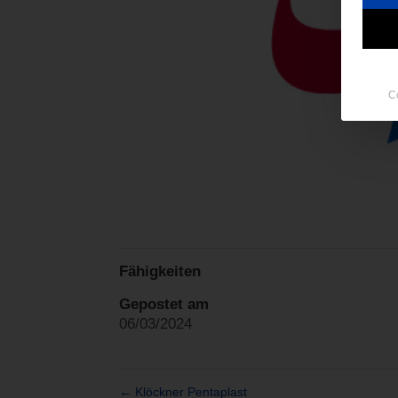
C
Fähigkeiten
Gepostet am
06/03/2024
←
Klöckner Pentaplast