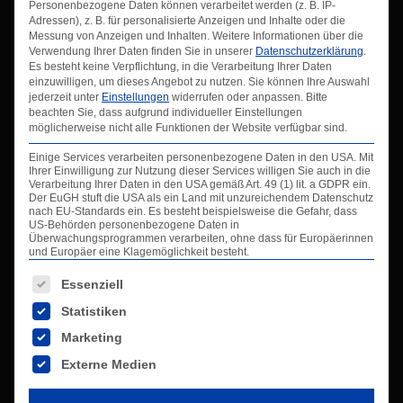
Personenbezogene Daten können verarbeitet werden (z. B. IP-
Adressen), z. B. für personalisierte Anzeigen und Inhalte oder die
Infos
Messung von Anzeigen und Inhalten.
Weitere Informationen über die
Verwendung Ihrer Daten finden Sie in unserer
Datenschutzerklärung
.
Es besteht keine Verpflichtung, in die Verarbeitung Ihrer Daten
einzuwilligen, um dieses Angebot zu nutzen.
Sie können Ihre Auswahl
Info-Center
jederzeit unter
Einstellungen
widerrufen oder anpassen.
Bitte
beachten Sie, dass aufgrund individueller Einstellungen
Kontakt
möglicherweise nicht alle Funktionen der Website verfügbar sind.
Impressum
Einige Services verarbeiten personenbezogene Daten in den USA. Mit
Datenschutzerklärung
Ihrer Einwilligung zur Nutzung dieser Services willigen Sie auch in die
AGB
Verarbeitung Ihrer Daten in den USA gemäß Art. 49 (1) lit. a GDPR ein.
Der EuGH stuft die USA als ein Land mit unzureichendem Datenschutz
Glossar
nach EU-Standards ein. Es besteht beispielsweise die Gefahr, dass
US-Behörden personenbezogene Daten in
Downloads
Überwachungsprogrammen verarbeiten, ohne dass für Europäerinnen
und Europäer eine Klagemöglichkeit besteht.
Es folgt eine Liste der Service-Gruppen, für die eine Ei
Essenziell
Kontaktdaten
Statistiken
Marketing
VALCO GmbH
Externe Medien
Entstaubungstechnik