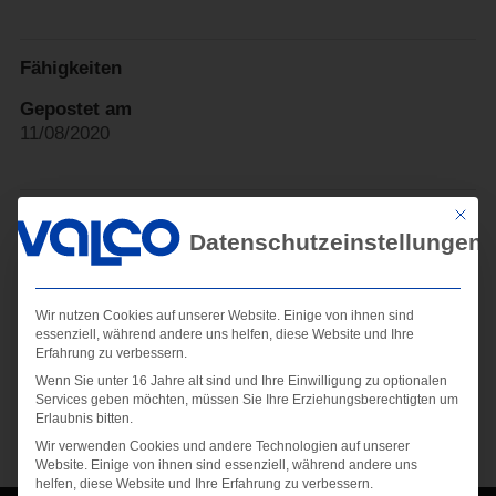
Fähigkeiten
Gepostet am
11/08/2020
Mit die
←
Kündig
KWS Saat
→
Datenschutzeinstellungen
Wir nutzen Cookies auf unserer Website. Einige von ihnen sind
essenziell, während andere uns helfen, diese Website und Ihre
Kommentar absenden
Erfahrung zu verbessern.
Wenn Sie unter 16 Jahre alt sind und Ihre Einwilligung zu optionalen
Du musst
angemeldet
sein, um einen Kommentar
Services geben möchten, müssen Sie Ihre Erziehungsberechtigten um
abzugeben.
Erlaubnis bitten.
Wir verwenden Cookies und andere Technologien auf unserer
Website. Einige von ihnen sind essenziell, während andere uns
helfen, diese Website und Ihre Erfahrung zu verbessern.