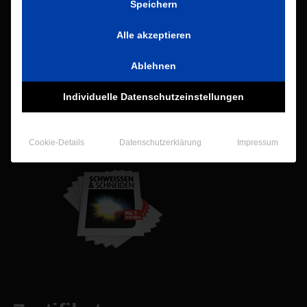
Marie Curie Str. 21
Speichern
40822 Mettmann
Alle akzeptieren
Telefon:
+49 (0)2104 800 42-0
Telefax: +49 (0)2104 800 42-44
Ablehnen
E- Mail:
info@valco.de
Individuelle Datenschutzeinstellungen
Aktuelles
Cookie-Details
Datenschutzerklärung
Impressum