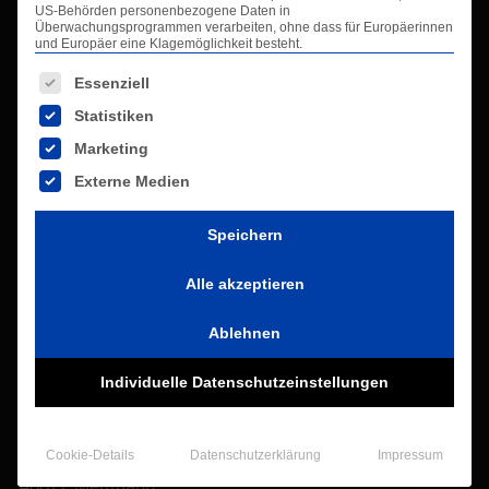
Infos
US-Behörden personenbezogene Daten in
Überwachungsprogrammen verarbeiten, ohne dass für Europäerinnen
und Europäer eine Klagemöglichkeit besteht.
Es folgt eine Liste der Service-Gruppen, für die eine Ei
Info-Center
Essenziell
Kontakt
Statistiken
Impressum
Marketing
Datenschutzerklärung
Externe Medien
AGB
Glossar
Speichern
Downloads
Alle akzeptieren
Kontaktdaten
Ablehnen
Individuelle Datenschutzeinstellungen
VALCO GmbH
Entstaubungstechnik
Cookie-Details
Datenschutzerklärung
Impressum
Marie Curie Str. 21
40822 Mettmann