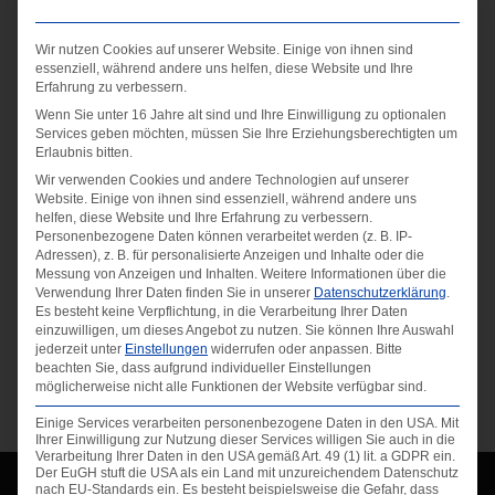
Wir nutzen Cookies auf unserer Website. Einige von ihnen sind
essenziell, während andere uns helfen, diese Website und Ihre
Erfahrung zu verbessern.
Wenn Sie unter 16 Jahre alt sind und Ihre Einwilligung zu optionalen
Services geben möchten, müssen Sie Ihre Erziehungsberechtigten um
Erlaubnis bitten.
Wir verwenden Cookies und andere Technologien auf unserer
Website. Einige von ihnen sind essenziell, während andere uns
helfen, diese Website und Ihre Erfahrung zu verbessern.
Fähigkeiten
Personenbezogene Daten können verarbeitet werden (z. B. IP-
Adressen), z. B. für personalisierte Anzeigen und Inhalte oder die
Gepostet am
Messung von Anzeigen und Inhalten.
Weitere Informationen über die
Verwendung Ihrer Daten finden Sie in unserer
Datenschutzerklärung
.
16/09/2020
Es besteht keine Verpflichtung, in die Verarbeitung Ihrer Daten
einzuwilligen, um dieses Angebot zu nutzen.
Sie können Ihre Auswahl
jederzeit unter
Einstellungen
widerrufen oder anpassen.
Bitte
beachten Sie, dass aufgrund individueller Einstellungen
←
Schöck
Vecoplan
→
möglicherweise nicht alle Funktionen der Website verfügbar sind.
Einige Services verarbeiten personenbezogene Daten in den USA. Mit
Ihrer Einwilligung zur Nutzung dieser Services willigen Sie auch in die
Verarbeitung Ihrer Daten in den USA gemäß Art. 49 (1) lit. a GDPR ein.
Der EuGH stuft die USA als ein Land mit unzureichendem Datenschutz
nach EU-Standards ein. Es besteht beispielsweise die Gefahr, dass