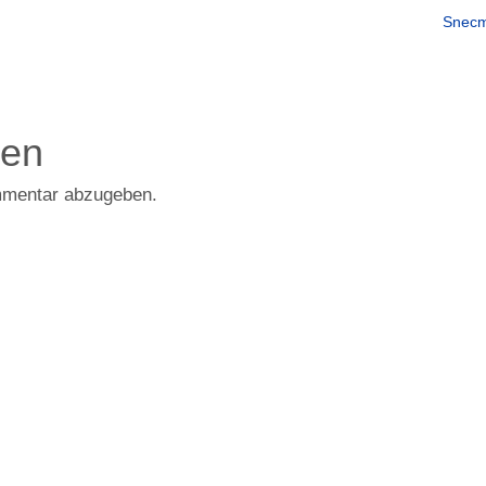
Snec
den
mmentar abzugeben.