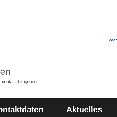
Spac
den
mmentar abzugeben.
ontaktdaten
Aktuelles