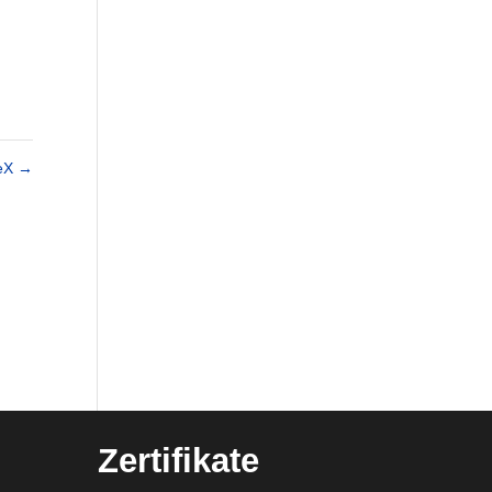
eX
→
Zertifikate