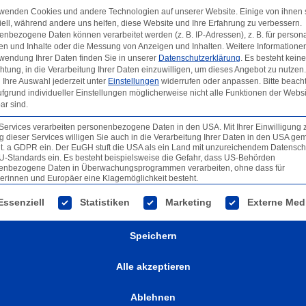
rwenden Cookies und andere Technologien auf unserer Website. Einige von ihnen 
T
ell, während andere uns helfen, diese Website und Ihre Erfahrung zu verbessern.
nbezogene Daten können verarbeitet werden (z. B. IP-Adressen), z. B. für persona
en und Inhalte oder die Messung von Anzeigen und Inhalten.
Weitere Informatione
wendung Ihrer Daten finden Sie in unserer
Datenschutzerklärung
.
Es besteht keine
chtung, in die Verarbeitung Ihrer Daten einzuwilligen, um dieses Angebot zu nutzen.
Ihre Auswahl jederzeit unter
Einstellungen
widerrufen oder anpassen.
Bitte beach
fgrund individueller Einstellungen möglicherweise nicht alle Funktionen der Websi
ar sind.
Services verarbeiten personenbezogene Daten in den USA. Mit Ihrer Einwilligung 
 dieser Services willigen Sie auch in die Verarbeitung Ihrer Daten in den USA gem
lit. a GDPR ein. Der EuGH stuft die USA als ein Land mit unzureichendem Datensch
U-Standards ein. Es besteht beispielsweise die Gefahr, dass US-Behörden
enbezogene Daten in Überwachungsprogrammen verarbeiten, ohne dass für
erinnen und Europäer eine Klagemöglichkeit besteht.
lgt eine Liste der Service-Gruppen, für die eine Einwilligun
Essenziell
Statistiken
Marketing
Externe Med
Speichern
Alle akzeptieren
Ablehnen