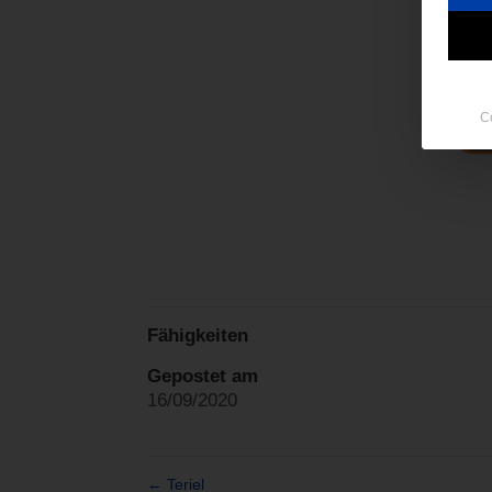
C
Fähigkeiten
Gepostet am
16/09/2020
←
Teriel