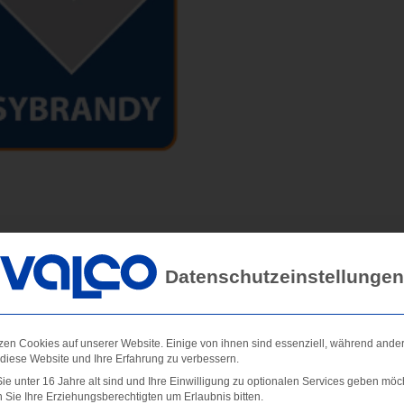
Datenschutzeinstellungen
zen Cookies auf unserer Website. Einige von ihnen sind essenziell, während ande
 diese Website und Ihre Erfahrung zu verbessern.
e unter 16 Jahre alt sind und Ihre Einwilligung zu optionalen Services geben möc
Sie Ihre Erziehungsberechtigten um Erlaubnis bitten.