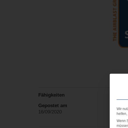
Fähigkeiten
Gepostet am
Wir nut
16/09/2020
helfen,
Wenn Si
müssen 