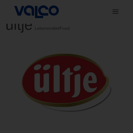
ültje
Lebensmittel/Food