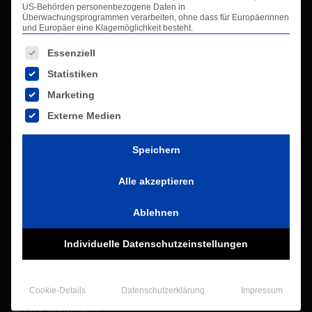
Infos
US-Behörden personenbezogene Daten in
Überwachungsprogrammen verarbeiten, ohne dass für Europäerinnen
und Europäer eine Klagemöglichkeit besteht.
Es folgt eine Liste der Service-Gruppen, für die eine Ei
Info-Center
Essenziell
Kontakt
Statistiken
Impressum
Marketing
Datenschutzerklärung
Externe Medien
AGB
Glossar
Speichern
Downloads
Alle akzeptieren
Kontaktdaten
Ablehnen
Individuelle Datenschutzeinstellungen
VALCO GmbH
Entstaubungstechnik
Cookie-Details
Datenschutzerklärung
Impressum
Marie Curie Str. 21
40822 Mettmann