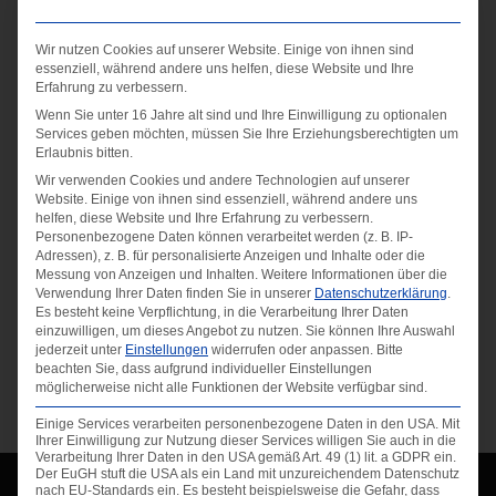
Wir nutzen Cookies auf unserer Website. Einige von ihnen sind
essenziell, während andere uns helfen, diese Website und Ihre
Erfahrung zu verbessern.
Wenn Sie unter 16 Jahre alt sind und Ihre Einwilligung zu optionalen
Services geben möchten, müssen Sie Ihre Erziehungsberechtigten um
Erlaubnis bitten.
Wir verwenden Cookies und andere Technologien auf unserer
Website. Einige von ihnen sind essenziell, während andere uns
helfen, diese Website und Ihre Erfahrung zu verbessern.
Fähigkeiten
Personenbezogene Daten können verarbeitet werden (z. B. IP-
Adressen), z. B. für personalisierte Anzeigen und Inhalte oder die
Gepostet am
Messung von Anzeigen und Inhalten.
Weitere Informationen über die
Verwendung Ihrer Daten finden Sie in unserer
Datenschutzerklärung
.
16/09/2020
Es besteht keine Verpflichtung, in die Verarbeitung Ihrer Daten
einzuwilligen, um dieses Angebot zu nutzen.
Sie können Ihre Auswahl
jederzeit unter
Einstellungen
widerrufen oder anpassen.
Bitte
beachten Sie, dass aufgrund individueller Einstellungen
←
ültje
SR Technics
→
möglicherweise nicht alle Funktionen der Website verfügbar sind.
Einige Services verarbeiten personenbezogene Daten in den USA. Mit
Ihrer Einwilligung zur Nutzung dieser Services willigen Sie auch in die
Verarbeitung Ihrer Daten in den USA gemäß Art. 49 (1) lit. a GDPR ein.
Der EuGH stuft die USA als ein Land mit unzureichendem Datenschutz
nach EU-Standards ein. Es besteht beispielsweise die Gefahr, dass