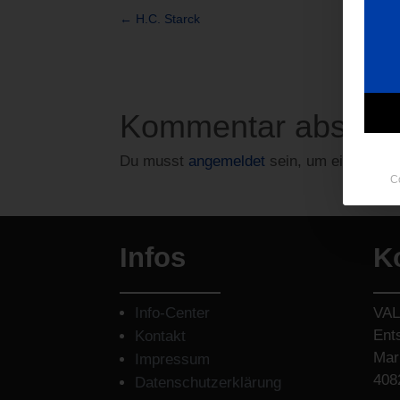
←
H.C. Starck
Kommentar absen
Du musst
angemeldet
sein, um einen Ko
C
Infos
K
Info-Center
VA
Ent
Kontakt
Mari
Impressum
408
Datenschutzerklärung