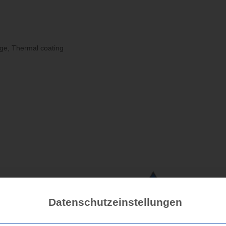
Produkte
Referenzen
Miet
age
,
Thermal coating
Datenschutzeinstellungen