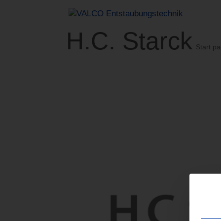
H.C. Starck
Start p