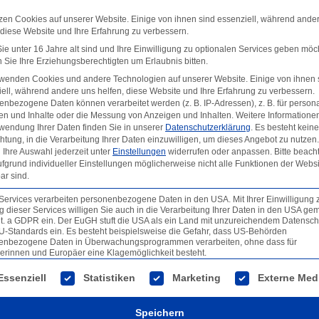
zen Cookies auf unserer Website. Einige von ihnen sind essenziell, während ande
 diese Website und Ihre Erfahrung zu verbessern.
e unter 16 Jahre alt sind und Ihre Einwilligung zu optionalen Services geben möc
Sie Ihre Erziehungsberechtigten um Erlaubnis bitten.
rwenden Cookies und andere Technologien auf unserer Website. Einige von ihnen 
ell, während andere uns helfen, diese Website und Ihre Erfahrung zu verbessern.
nbezogene Daten können verarbeitet werden (z. B. IP-Adressen), z. B. für persona
en und Inhalte oder die Messung von Anzeigen und Inhalten.
Weitere Informatione
wendung Ihrer Daten finden Sie in unserer
Datenschutzerklärung
.
Es besteht keine
chtung, in die Verarbeitung Ihrer Daten einzuwilligen, um dieses Angebot zu nutzen.
Ihre Auswahl jederzeit unter
Einstellungen
widerrufen oder anpassen.
Bitte beach
fgrund individueller Einstellungen möglicherweise nicht alle Funktionen der Websi
ar sind.
Services verarbeiten personenbezogene Daten in den USA. Mit Ihrer Einwilligung 
 dieser Services willigen Sie auch in die Verarbeitung Ihrer Daten in den USA gem
lit. a GDPR ein. Der EuGH stuft die USA als ein Land mit unzureichendem Datensch
U-Standards ein. Es besteht beispielsweise die Gefahr, dass US-Behörden
enbezogene Daten in Überwachungsprogrammen verarbeiten, ohne dass für
erinnen und Europäer eine Klagemöglichkeit besteht.
lgt eine Liste der Service-Gruppen, für die eine Einwilligun
Essenziell
Statistiken
Marketing
Externe Med
Speichern