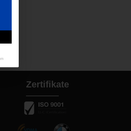
bz
→
um
Zertifikate