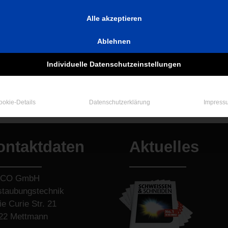
o
Alle akzeptieren
Ablehnen
Individuelle Datenschutzeinstellungen
den
mmentar abzugeben.
ookie-Details
Datenschutzerklärung
Impress
ontaktdaten
Aktuelles
LCO GmbH
staubungstechnik
e Curie Str. 21
22 Mettmann