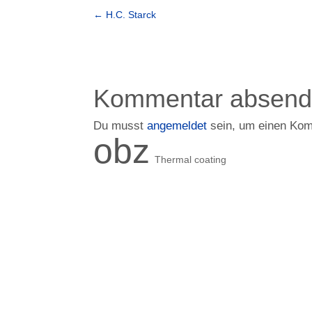
←
H.C. Starck
Kommentar absen
Du musst
angemeldet
sein, um einen Ko
obz
Thermal coating