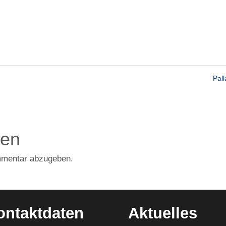
Pal
den
mmentar abzugeben.
ontaktdaten
Aktuelles