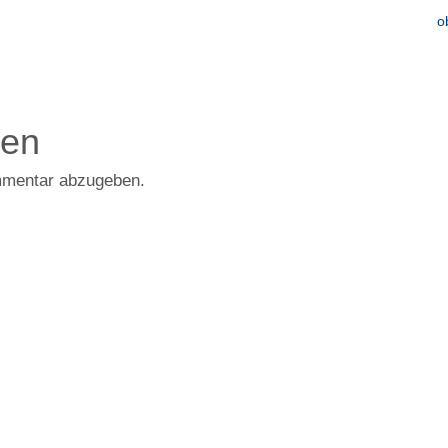
o
den
mmentar abzugeben.