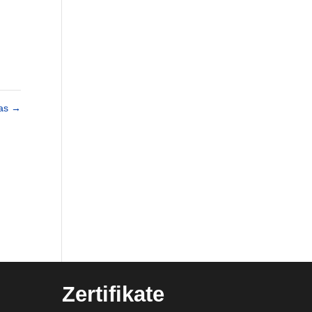
las
→
Zertifikate