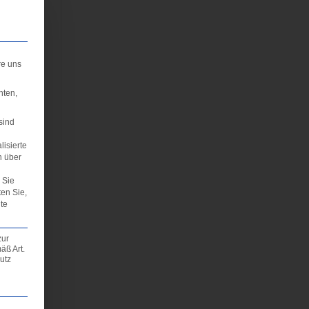
las
→
re uns
hten,
sind
lisierte
n über
Sie
ten Sie,
te
zur
äß Art.
utz