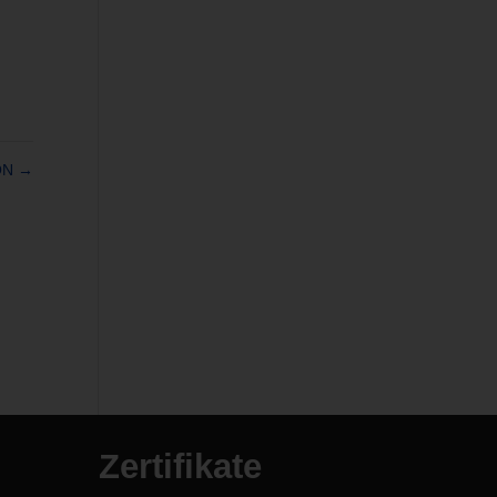
ON
→
Zertifikate