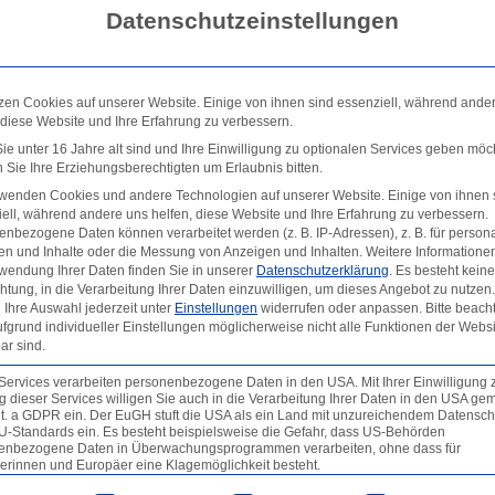
Datenschutzeinstellungen
Pal
zen Cookies auf unserer Website. Einige von ihnen sind essenziell, während ande
 diese Website und Ihre Erfahrung zu verbessern.
den
e unter 16 Jahre alt sind und Ihre Einwilligung zu optionalen Services geben möc
Sie Ihre Erziehungsberechtigten um Erlaubnis bitten.
rwenden Cookies und andere Technologien auf unserer Website. Einige von ihnen 
mmentar abzugeben.
ell, während andere uns helfen, diese Website und Ihre Erfahrung zu verbessern.
nbezogene Daten können verarbeitet werden (z. B. IP-Adressen), z. B. für persona
en und Inhalte oder die Messung von Anzeigen und Inhalten.
Weitere Informatione
wendung Ihrer Daten finden Sie in unserer
Datenschutzerklärung
.
Es besteht keine
chtung, in die Verarbeitung Ihrer Daten einzuwilligen, um dieses Angebot zu nutzen.
Ihre Auswahl jederzeit unter
Einstellungen
widerrufen oder anpassen.
Bitte beach
fgrund individueller Einstellungen möglicherweise nicht alle Funktionen der Websi
ar sind.
Services verarbeiten personenbezogene Daten in den USA. Mit Ihrer Einwilligung 
 dieser Services willigen Sie auch in die Verarbeitung Ihrer Daten in den USA gem
lit. a GDPR ein. Der EuGH stuft die USA als ein Land mit unzureichendem Datensch
U-Standards ein. Es besteht beispielsweise die Gefahr, dass US-Behörden
enbezogene Daten in Überwachungsprogrammen verarbeiten, ohne dass für
erinnen und Europäer eine Klagemöglichkeit besteht.