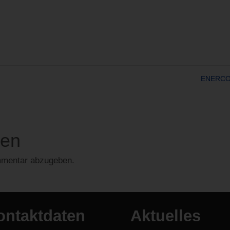
ENERC
den
mmentar abzugeben.
ontaktdaten
Aktuelles