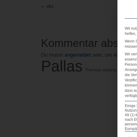
←
obz
Wir nut
helfen,
Kommentar absen
Wenn Si
müssen 
Wir ve
Du musst
angemeldet
sein, um einen Ko
essenzi
Pallas
Persone
Thermal coating
Anzeig
die Ver
Verpfli
können 
dass au
verfügb
Einige 
Nutzung
49 (1) 
nach E
person
Europä